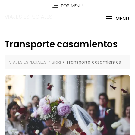
Saltar
TOP MENU
al
VIAJES ESPECIALES
contenido
MENU
Transporte casamientos
>
>
Transporte casamientos
VIAJES ESPECIALES
Blog