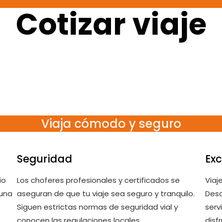
Cotizar viaje
Viaja cómodo y seguro
Seguridad
Exc
io
Los choferes profesionales y certificados se
Viaj
 una
aseguran de que tu viaje sea seguro y tranquilo.
Desc
Siguen estrictas normas de seguridad vial y
serv
conocen las regulaciones locales.
disf