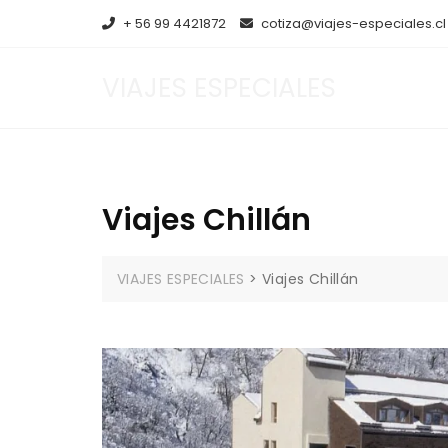
Saltar
+ 56 99 4421872
cotiza@viajes-especiales.cl
al
contenido
VIAJES ESPECIALES
Viajes Chillán
VIAJES ESPECIALES
>
Viajes Chillán